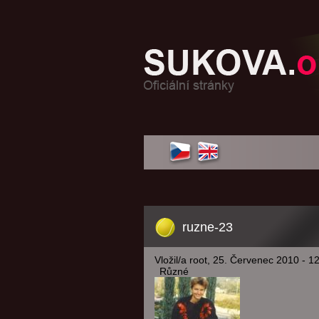
ruzne-23
Vložil/a root, 25. Červenec 2010 - 1
Různé